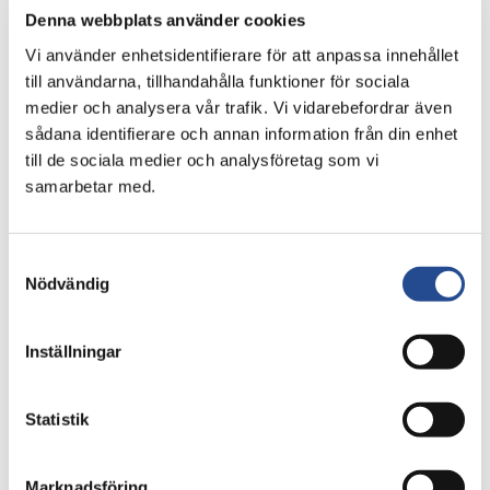
Verksamheten ska i alla delar bedrivas på ett
Denna webbplats använder cookies
hållbart sätt. Genom att vara en långsiktig,
aktiv ägare bidrar Industrivärden till en
Vi använder enhetsidentifierare för att anpassa innehållet
hållbar utveckling i innehavsbolagen.
till användarna, tillhandahålla funktioner för sociala
medier och analysera vår trafik. Vi vidarebefordrar även
sådana identifierare och annan information från din enhet
till de sociala medier och analysföretag som vi
Erfarenhet av ägarengagemang
samarbetar med.
Industrivärden bildades 1944 av Handels­banken i syfte att
förvalta de aktiepantersom erhölls under 20­- och 30-­talets
krisår. Portföljen har därefter förändrats konti­nuerligt för att,
Samtyckesval
utifrån rådande omvärlds­förutsättningar, tillvarata
Nödvändig
möjligheter i företag med en god utvecklingspotential. Som
aktiv ägare engagerar sig Industri­värden i såväl
styrelsesammansättning och styrelsearbete som i direkt
Inställningar
dialog med innehavsbolagen. Under senare år har
Industrivärden fokuserat verksamheten och stärkt sin
ägarmodell ytterligare.
Statistik
Aktivt ägande enframgångsfaktor
Marknadsföring