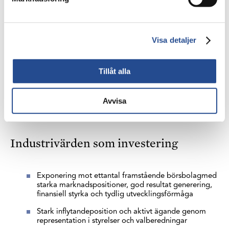
Genom Industrivärden har innehavsbolagen en engagerad
ägare som deltar aktivt i deras bolagsstyrning och strategiska
utveckling samt kan ge finansiellt stöd vid behov. Det är
Visa detaljer
särskilt viktigt i en tid av stora skiften där bolagen ska
tillvarata möjlig­heter och minska risker kopplade till
exempelvis digitalisering, elektrifiering och hållbarhet.
Tillåt alla
Genom att ställa tydliga krav, ha ett långsiktigt
förhållningssätt samt bidra i utvecklingen av
innehavsbolagen, skapas mervärden i bolagen till gagn för
Avvisa
Industrivärdens aktieägare.
Industrivärden som investering
Exponering mot ettantal framstående börsbolagmed
starka marknadspositioner, god resultat generering,
finansiell styrka och tydlig utvecklingsförmåga
Stark inflytandeposition och aktivt ägande genom
representation i styrelser och valberedningar