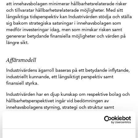
att innehavsbolagen minimerar hållbarhetsrelaterade risker
och tillvaratar hållbarhetsrelaterade möjligheter. Med sitt
långsiktiga tidsperspektiv kan Industrivärden stödja och ställa
sig bakom strategiska satsningar i innehavsbolagen som
medför investeringar idag, men som minskar risken samt
genererar betydande finansiella möjligheter och värden på
längre sikt.
Affärsmodell
Industrivärdens ägarroll baseras på ett betydande inflytande,
industriellt kunnande, ett långsiktigt perspektiv samt
finansiell styrka.
Industrivärden har en djup kunskap om respektive bolag och
hållbarhetsperspektivet ingår vid bedömningen av
innehavsbolagens styrning, strategi och struktur samt
finansiella och operationella utveckling. Innehavsbolagen ska
ha de styrelser, det ledarskap, den organisation och de
resurser som krävs för att integrera hållbart företagande och
därmed långsiktigt värdeskapande i sina affärsmodeller,