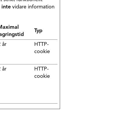
d
inte
vidare information
Maximal
Typ
lagringstid
 år
HTTP-
cookie
 år
HTTP-
cookie