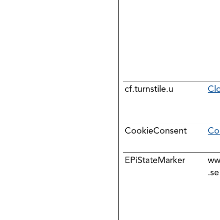
cf.turnstile.u
Cl
CookieConsent
Co
EPiStateMarker
ww
.se