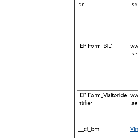
on
.se
.EPiForm_BID
ww
.se
.EPiForm_VisitorIde
ww
ntifier
.se
__cf_bm
Vi