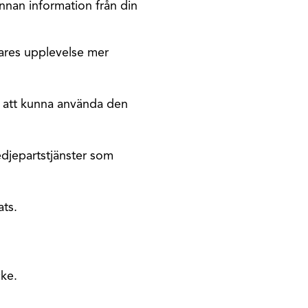
annan information från din
dares upplevelse mer
r att kunna använda den
edjepartstjänster som
ats.
cke.