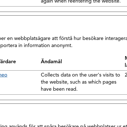
again when reentering the website.
älper en webbplatsägare att förstå hur besökare interag
portera in information anonymt.
färdare
Ändamål
meo
Collects data on the user's visits to
2
the website, such as which pages
have been read.
ng används för att spåra besökare på webbplatser ur ett 