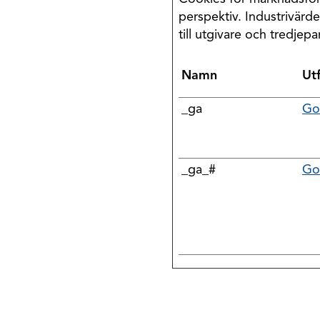
perspektiv. Industrivärd
till utgivare och tredjep
Namn
Ut
_ga
Go
_ga_#
Go