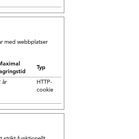
erar med webbplatser
Maximal
Typ
lagringstid
 år
HTTP-
cookie
strikt funktionellt