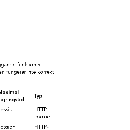
gande funktioner,
n fungerar inte korrekt
Maximal
Typ
lagringstid
Session
HTTP-
cookie
Session
HTTP-