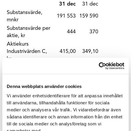
31 dec
31 dec
Substansvärde,
191 553
159 590
mnkr
Substansvärde per
444
370
aktie, kr
Aktiekurs
Industrivärden C,
415,00
349,10
kr
Skuldsättningsgrad
3%
4%
2025
2024
Denna webbplats använder cookies
jan – dec
jan – dec
Vi använder enhetsidentifierare för att anpassa innehållet
Resultat per aktie,
till användarna, tillhandahålla funktioner för sociala
81,97
29,30
kr
medier och analysera vår trafik. Vi vidarebefordrar även
sådana identifierare och annan information från din enhet
Utdelningsintäkter,
9 532
8 585
till de sociala medier och analysföretag som vi
mnkr
samarbetar med.