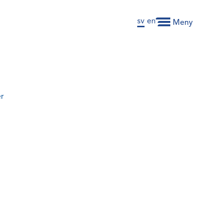
sv
en
Meny
er