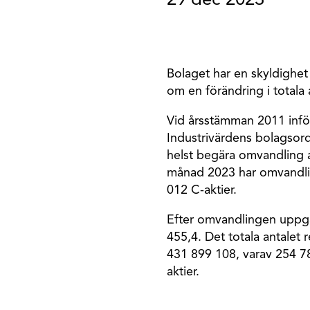
29 dec 2023
Bolaget har en skyldighet 
om en förändring i totala a
Vid årsstämman 2011 infö
Industrivärdens bolagsord
helst begära omvandling a
månad 2023 har omvandling
012 C-aktier.
Efter omvandlingen uppgår 
455,4. Det totala antalet r
431 899 108, varav 254 7
aktier.