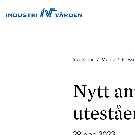
Startsidan
/
Media
/
Press
Nytt an
uteståe