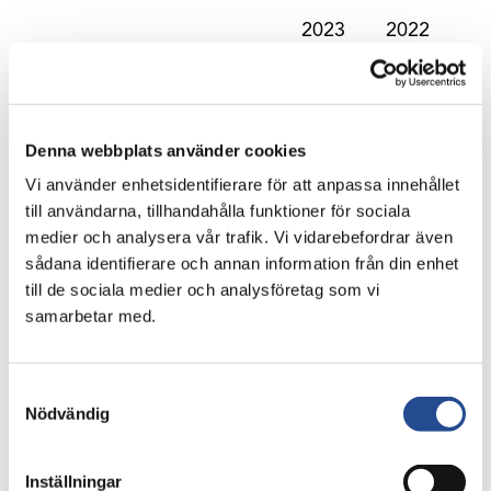
2023
2022
31 dec
31 dec
Substansvärde, mnkr
150 252
126 477
Substansvärde per aktie, kr
348
293
Denna webbplats använder cookies
Aktiekurs Industrivärden C, kr
328,30
253,00
Vi använder enhetsidentifierare för att anpassa innehållet
Skuldsättningsgrad
5%
5%
till användarna, tillhandahålla funktioner för sociala
medier och analysera vår trafik. Vi vidarebefordrar även
2023
2022
sådana identifierare och annan information från din enhet
mnkr
jan – dec
jan – dec
till de sociala medier och analysföretag som vi
Resultat per aktie, kr
62,15
-32,34
samarbetar med.
Utdelningsintäkter
6 418
5 479
Lämnad utdelning
3 131
2 915
Samtyckesval
Aktieportföljen:
Nödvändig
Förvärv
2 854
3 184
Avyttringar
–
–
Inställningar