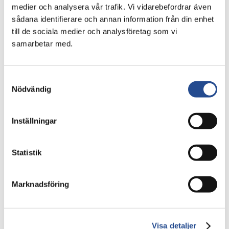
medier och analysera vår trafik. Vi vidarebefordrar även
666 64 00
sådana identifierare och annan information från din enhet
till de sociala medier och analysföretag som vi
samarbetar med.
Informationen är sådan som AB Industrivärden (publ) skall
offentliggöra enligt lagen om värdepappersmarknaden.
Informationen lämnades, genom kommunikations- och
hållbarhetschefen Sverker Sivalls försorg (08-666 64 00,
Samtyckesval
Nödvändig
ssl@industrivarden.se), för offentliggörande den 23 februari
2024 klockan 10:00 CET.
Inställningar
Bilaga
Statistik
indu-2023-12-31-sv
Marknadsföring
Visa detaljer