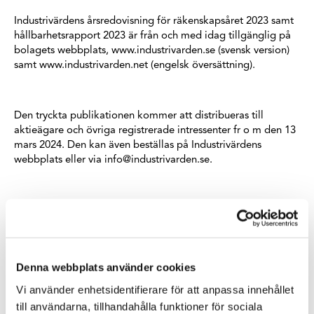
Industrivärdens årsredovisning för räkenskapsåret 2023 samt
hållbarhetsrapport 2023 är från och med idag tillgänglig på
bolagets webbplats, www.industrivarden.se (svensk version)
samt www.industrivarden.net (engelsk översättning).
Den tryckta publikationen kommer att distribueras till
aktieägare och övriga registrerade intressenter fr o m den 13
mars 2024. Den kan även beställas på Industrivärdens
webbplats eller via info@industrivarden.se.
Stockholm den 23 februari 2024
AB INDUSTRIVÄRDEN (publ)
Denna webbplats använder cookies
För ytterligare information, kontakta:
Vi använder enhetsidentifierare för att anpassa innehållet
till användarna, tillhandahålla funktioner för sociala
Sverker Sivall, kommunikations- och hållbarhetschef, tel. 08-