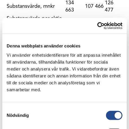
134
126
Substansvärde, mnkr
107 466
663
477
Substansvärde per aktie,
312
249
293
kr
Aktiekurs Industrivärden
288,60
223,30
253,00
C, kr
Denna webbplats använder cookies
Skuldsättningsgrad
5%
6%
5%
Vi använder enhetsidentifierare för att anpassa innehållet
till användarna, tillhandahålla funktioner för sociala
2023
2022
2022
medier och analysera vår trafik. Vi vidarebefordrar även
jan –
jan –
jan –
sådana identifierare och annan information från din enhet
mnkr
sept
sept
dec
till de sociala medier och analysföretag som vi
samarbetar med.
Resultat per aktie, kr
26,10
-76,17
-32,34
Utdelningsintäkter
6 418
5 479
5 479
Lämnad utdelning
3 131
2 915
2 915
Samtyckesval
Aktieportföljen:
Nödvändig
Förvärv
2 049
2 915
3 184