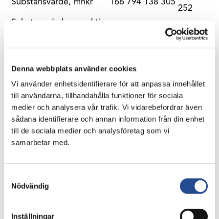
Substansvärde, mnkr
166 794
138 305
252
Substansvärde per aktie,
386
320
348
kr
Aktiekurs Industrivärden
368,10
279,20
328,30
C, kr
Denna webbplats använder cookies
Skuldsättningsgrad
1%
4%
5%
Vi använder enhetsidentifierare för att anpassa innehållet
till användarna, tillhandahålla funktioner för sociala
2024
2023
2023
medier och analysera vår trafik. Vi vidarebefordrar även
jan –
jan –
jan –
sådana identifierare och annan information från din enhet
mnkr
mars
mars
dec
till de sociala medier och analysföretag som vi
samarbetar med.
Resultat per aktie, kr
38,25
27,35
62,15
Utdelningsintäkter
7 258
2 832
6 418
Lämnad utdelning
–
–
3 131
Samtyckesval
Nödvändig
Aktieportföljen:
Förvärv
887
432
2 854
Avyttringar
–
–
–
Inställningar