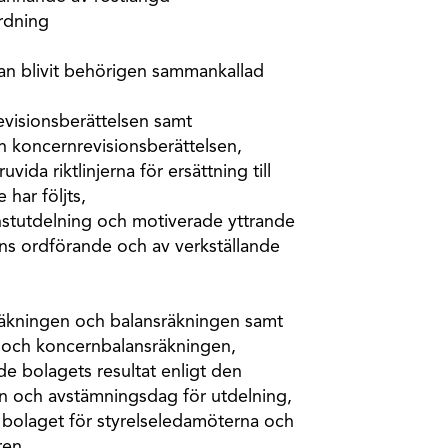
rdning
n blivit behörigen sammankallad
evisionsberättelsen samt
 koncernrevisionsberättelsen,
vida riktlinjerna för ersättning till
har följts,
 vinstutdelning och motiverade yttrande
ns ordförande och av verkställande
aträkningen och balansräkningen samt
 och koncernbalansräkningen,
de bolagets resultat enligt den
en och avstämningsdag för utdelning,
 bolaget för styrelseledamöterna och
ren