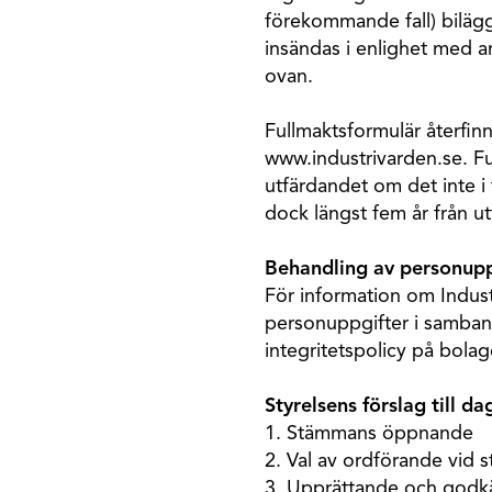
förekommande fall) biläg
insändas i enlighet med a
ovan.
Fullmaktsformulär återfin
www.industrivarden.se. Ful
utfärdandet om det inte i 
dock längst fem år från u
Behandling av personupp
För information om Indus
personuppgifter i samba
integritetspolicy på bol
Styrelsens förslag till d
1. Stämmans öppnande
2. Val av ordförande vid
3. Upprättande och godk