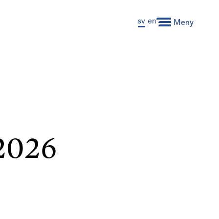
sv
en
Meny
 2026