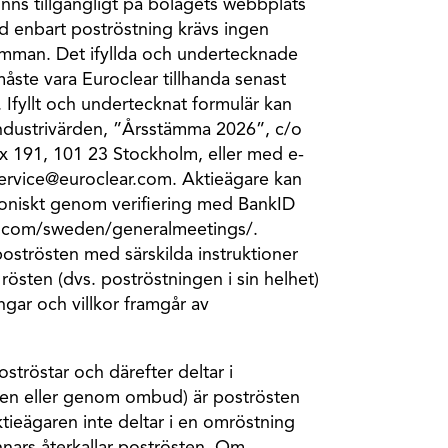
inns tillgängligt på bolagets webbplats
d enbart poströstning krävs ingen
tämman. Det ifyllda och undertecknade
åste vara Euroclear tillhanda senast
 Ifyllt och undertecknat formulär kan
Industrivärden, ”Årsstämma 2026”, c/o
 191, 101 23 Stockholm, eller med e-
Service@euroclear.com. Aktieägare kan
roniskt genom verifiering med BankID
r.com/sweden/generalmeetings/.
poströsten med särskilda instruktioner
r rösten (dvs. poströstningen i sin helhet)
ingar och villkor framgår av
tröstar och därefter deltar i
en eller genom ombud) är poströsten
aktieägaren inte deltar i en omröstning