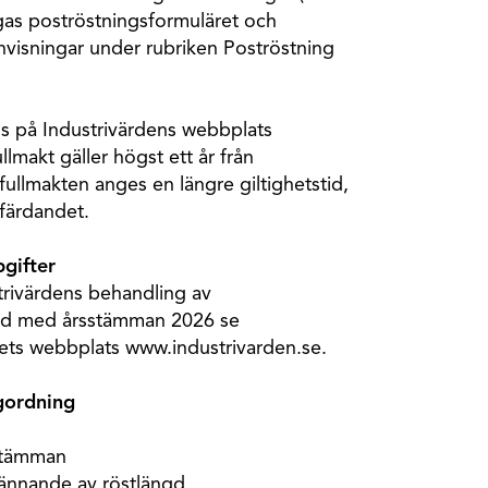
gas poströstningsformuläret och
nvisningar under rubriken Poströstning
ns på Industrivärdens webbplats
lmakt gäller högst ett år från
fullmakten anges en längre giltighetstid,
tfärdandet.
gifter
trivärdens behandling av
nd med årsstämman 2026 se
agets webbplats www.industrivarden.se.
agordning
 stämman
ännande av röstlängd