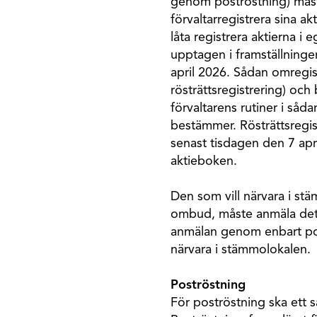
genom poströstning) måst
förvaltarregistrera sina ak
låta registrera aktierna i 
upptagen i framställning
april 2026. Sådan omregistr
rösträttsregistrering) och
förvaltarens rutiner i såda
bestämmer. Rösträttsregis
senast tisdagen den 7 apr
aktieboken.
Den som vill närvara i s
ombud, måste anmäla detta
anmälan genom enbart post
närvara i stämmolokalen.
Poströstning
För poströstning ska ett s