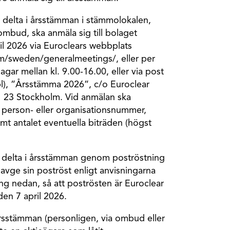
 delta i årsstämman i stämmolokalen,
mbud, ska anmäla sig till bolaget
il 2026 via Euroclears webbplats
m/sweden/generalmeetings/, eller per
gar mellan kl. 9.00-16.00, eller via post
ubl), ”Årsstämma 2026”, c/o Euroclear
 23 Stockholm. Vid anmälan ska
person- eller organisationsnummer,
t antalet eventuella biträden (högst
 delta i årsstämman genom poströstning
avge sin poströst enligt anvisningarna
ng nedan, så att poströsten är Euroclear
den 7 april 2026.
i årsstämman (personligen, via ombud eller