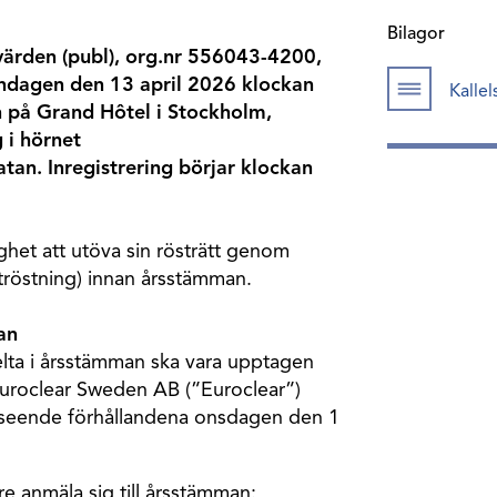
Bilagor
värden (publ), org.nr 556043-4200,
åndagen den 13 april 2026 klockan
Kalle
n på Grand Hôtel i Stockholm,
 i hörnet
tan. Inregistrering börjar klockan
ghet att utöva sin rösträtt genom
tröstning) innan årsstämman.
an
lta i årsstämman ska vara upptagen
Euroclear Sweden AB (”Euroclear”)
vseende förhållandena onsdagen den 1
e anmäla sig till årsstämman: