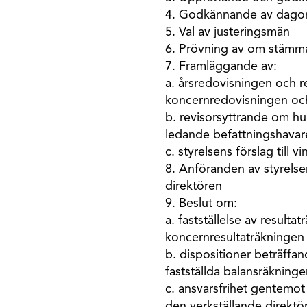
4. Godkännande av dago
5. Val av justeringsmän
6. Prövning av om stämma
7. Framläggande av:
a. årsredovisningen och r
koncernredovisningen och
b. revisorsyttrande om huru
ledande befattningshavare 
c. styrelsens förslag till
8. Anföranden av styrelse
direktören
9. Beslut om:
a. fastställelse av result
koncernresultaträkningen
b. dispositioner beträffan
fastställda balansräkning
c. ansvarsfrihet gentemot
den verkställande direktö