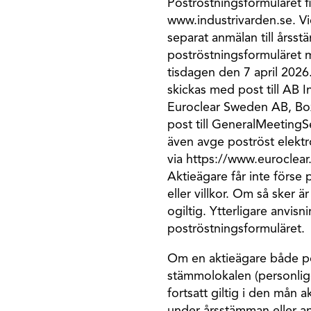
Poströstningsformuläret f
www.industrivarden.se. Vi
separat anmälan till årss
poströstningsformuläret m
tisdagen den 7 april 2026.
skickas med post till AB 
Euroclear Sweden AB, Box
post till GeneralMeeting
även avge poströst elekt
via https://www.euroclea
Aktieägare får inte förse 
eller villkor. Om så sker ä
ogiltig. Ytterligare anvisn
poströstningsformuläret.
Om en aktieägare både pos
stämmolokalen (personlig
fortsatt giltig i den mån 