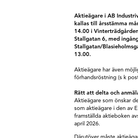
Aktieägare i AB Industri
kallas till årsstämma m
14.00 i Vinterträdgårde
Stallgatan 6, med ingång
Stallgatan/Blasieholmsga
13.00.
Aktieägare har även möjli
förhandsröstning (s k pos
Rätt att delta och anmäl
Aktieägare som önskar de
som aktieägare i den av 
framställda aktieboken a
april 2026.
Därutöver måste aktieägar