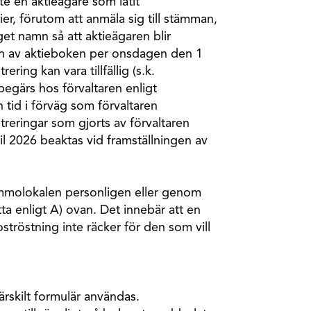
e en aktieägare som låtit
tier, förutom att anmäla sig till stämman,
eget namn så att aktieägaren blir
en av aktieboken per onsdagen den 1
ering kan vara tillfällig (s.k.
 begärs hos förvaltaren enligt
n tid i förväg som förvaltaren
treringar som gjorts av förvaltaren
il 2026 beaktas vid framställningen av
tämmolokalen personligen eller genom
 enligt A) ovan. Det innebär att en
röstning inte räcker för den som vill
ärskilt formulär användas.