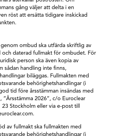
nars återkallar poströsten. Om
mans gång väljer att delta i en
 röst att ersätta tidigare inskickad
unkten.
 genom ombud ska utfärda skriftlig av
 och daterad fullmakt för ombudet. För
 juridisk person ska även kopia av
om sådan handling inte finns,
andlingar biläggas. Fullmakten med
motsvarande behörighetshandlingar (i
 god tid före årsstämman insändas med
en, ”Årsstämma 2026”, c/o Euroclear
3 Stockholm eller via e-post till
uroclear.com.
öd av fullmakt ska fullmakten med
motsvarande behörighetshandlingar (i