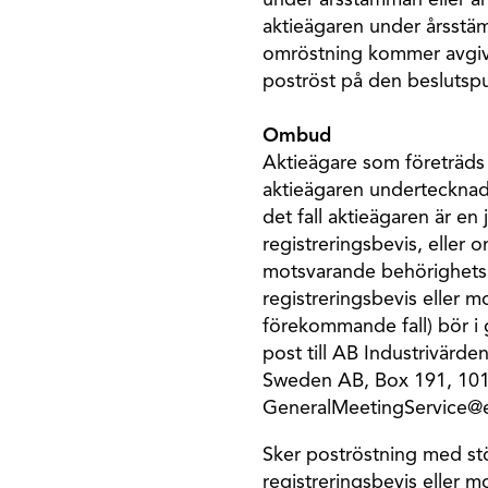
under årsstämman eller an
aktieägaren under årsstäm
omröstning kommer avgiven
poströst på den beslutsp
Ombud
Aktieägare som företräds
aktieägaren undertecknad
det fall aktieägaren är en
registreringsbevis, eller 
motsvarande behörighetsh
registreringsbevis eller 
förekommande fall) bör i
post till AB Industrivärd
Sweden AB, Box 191, 101 2
GeneralMeetingService@e
Sker poströstning med st
registreringsbevis eller 